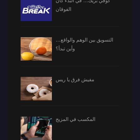
كوفي بريك… في البدء كان
الفوقان
التسويق بين الوهم والواقع…
وأين تبدأ؟
مفيش فرق يا ريس
المكسب في المزيج