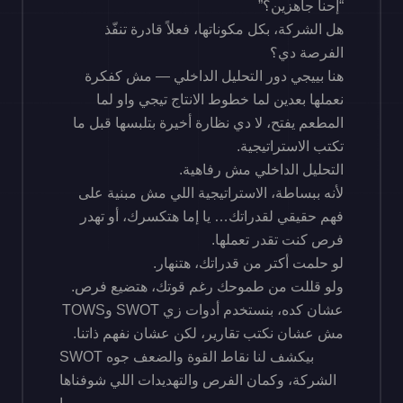
“إحنا جاهزين؟”
هل الشركة، بكل مكوناتها، فعلاً قادرة تنفّذ
الفرصة دي؟
هنا بييجي دور التحليل الداخلي — مش كفكرة
نعملها بعدين لما خطوط الانتاج تيجي واو لما
المطعم يفتح، لا دي نظارة أخيرة بتلبسها قبل ما
تكتب الاستراتيجية.
التحليل الداخلي مش رفاهية.
لأنه ببساطة، الاستراتيجية اللي مش مبنية على
فهم حقيقي لقدراتك… يا إما هتكسرك، أو تهدر
فرص كنت تقدر تعملها.
لو حلمت أكتر من قدراتك، هتنهار.
ولو قللت من طموحك رغم قوتك، هتضيع فرص.
عشان كده، بنستخدم أدوات زي SWOT وTOWS
مش عشان نكتب تقارير، لكن عشان نفهم ذاتنا.
SWOT بيكشف لنا نقاط القوة والضعف جوه
الشركة، وكمان الفرص والتهديدات اللي شوفناها