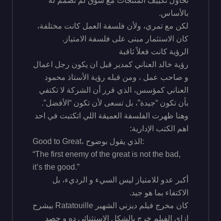
نحاول تكييف المنتجات مع سوق لم تُصمم له
بالأساس.
لكن مع تمري، ولأن فلسفة العمل كانت مختلفة،
كان الاستثمار مبنى على فلسفة الامتياز.
الرؤية كانت فعلاً ثاقبة
رؤية خالد العناني كمدير قبل ان يكون رجل اعمال
و صاحب عمل ، ومن قبله رؤية الأستاذ محمود
العناني كمؤسس، الذي قرر أن الشركة لا تكتفي
بأن تكون “جيدة”، بل تسعى لأن تكون “الأفضل”.
وهنا ظهرت الفلسفة العميقة اللي اتكتبت في احد
اهم الكتب الإدارية:
Good to Great، الذي يقول بوضوح:
“The first enemy of the great is not the bad,
it’s the good.”
أكبر عدو للامتياز ليس السيء و الرديء، بل
الاكتفاء بما هو جيد.
كان مخرج فيلم ديزني الشهير Ratatouille بيشرح
ازاي الفيلم خرج بالشكل الاستثنائي ده و حصد