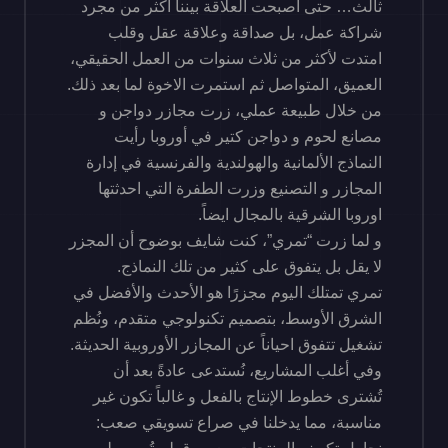
ثالث… حتى أصبحت العلاقة بيننا أكثر من مجرد
شراكة عمل، بل صداقة وعلاقة عقل وقلب
امتدت لأكثر من ثلاث سنوات من العمل الحقيقي،
العميق، المتواصل ثم استمرت الاخوة لما بعد ذلك.
من خلال طبيعة عملي، زرت مجازر دواجن و
مصانع لحوم و دواجن كتير في أوروبا رأيت
النماذج الألمانية والهولندية والفرنسية في إدارة
المجازر و التصنيع وزرت الطفرة التي احدثتها
اوروبا الشرقية بالمجال ايضاً.
و لما زرت “تمري”، كنت شايف بوضوح أن المجزر
لا يقل بل يتفوق على كثير من تلك النماذج.
تمري تمتلك اليوم مجزرًا هو الأحدث والأفضل في
الشرق الأوسط، بتصميم تكنولوجي متقدم، ونُظم
تشغيل تتفوق احياناً عن المجازر الأوروبية الحديثة.
وفي أغلب المشاريع، نُستدعى عادةً بعد أن
تُشترى خطوط الإنتاج بالفعل و غالباً تكون غير
مناسبة، مما يدخلنا في صراع تسويقي صعب: