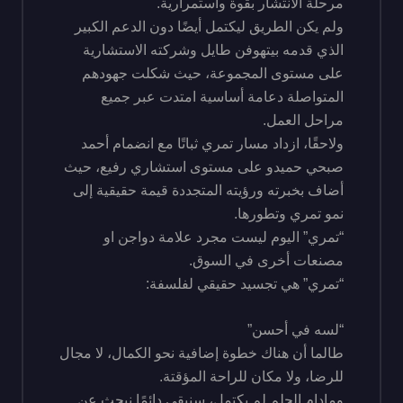
مرحلة الانتشار بقوة واستمرارية.
ولم يكن الطريق ليكتمل أيضًا دون الدعم الكبير
الذي قدمه بيتهوفن طايل وشركته الاستشارية
على مستوى المجموعة، حيث شكلت جهودهم
المتواصلة دعامة أساسية امتدت عبر جميع
مراحل العمل.
ولاحقًا، ازداد مسار تمري ثباتًا مع انضمام أحمد
صبحي حميدو على مستوى استشاري رفيع، حيث
أضاف بخبرته ورؤيته المتجددة قيمة حقيقية إلى
نمو تمري وتطورها.
“تمري” اليوم ليست مجرد علامة دواجن او
مصنعات أخرى في السوق.
“تمري” هي تجسيد حقيقي لفلسفة:
“لسه في أحسن”
طالما أن هناك خطوة إضافية نحو الكمال، لا مجال
للرضا، ولا مكان للراحة المؤقتة.
ومادام الحلم لم يكتمل، سنبقى دائمًا نبحث عن