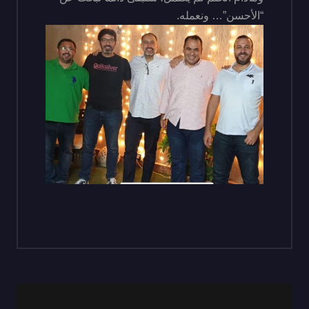
“الأحسن”… ونعمله.