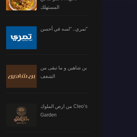
المستهلك
تمري.. “لسه في أحسن”
بن شاهين و ما تبقى من
الشغف
من ارض الملوك Cleo’s
Garden