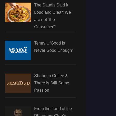
The Saudis Said It
Loud and Clear: We
are not “the
Consumer”
Temry…“Good Is
Never Good Enough”
Shaheen Coffee &
There Is Still Some
Passion
From the Land of the
Pharaohs: Cleo’s