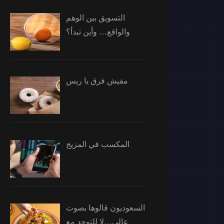
التسويق بين الوهم
والواقع… وأين تبدأ؟
مفيش فرق يا ريس
المكسب في المزيج
السعوديون قالوها بصوت
عالي…لا للتوحد مع